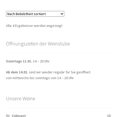
mehrere
Varianten
auf.
Die
Nach
Alle 4 Ergebnisse werden angezeigt
Optionen
Beliebtheit
können
sortiert
auf
Öffnungszeiten der Weinstube
der
Produktseite
Sonntags 11.01.
14 – 20 Uhr
gewählt
werden
Ab dem 14.01.
sind wir wieder regulär für Sie geöffnet:
von mittwochs bis sonntags von 14 – 20 Uhr
Unsere Weine
Crémant
(6)