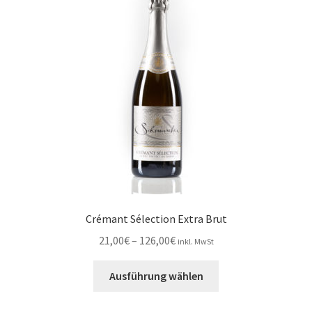
Die
Optionen
können
auf
der
Produktseite
gewählt
werden
Crémant Sélection Extra Brut
Preisspanne:
21,00
€
–
126,00
€
inkl. MwSt
21,00€
Dieses
bis
Ausführung wählen
Produkt
126,00€
weist