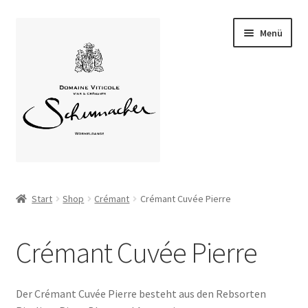
Zur
Zum
Menü
Navigation
Inhalt
springen
springen
Home
Start
Shop
Crémant
Crémant Cuvée Pierre
Unterm
Über uns
öffnen
Crémant Cuvée Pierre
Unterm
Unsere Weine
öffnen
Weinstube
Der Crémant Cuvée Pierre besteht aus den Rebsorten