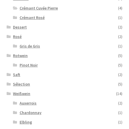
Crémant Cuvée Pierre
(4)
Crémant Rosé
(1)
Dessert
(2)
Rosé
(2)
Gris de Gris
(1)
Rotwein
(5)
Pinot Noir
(5)
Saft
(2)
Sélection
(5)
Weißwein
(14)
Auxerrois
(2)
Chardonnay
(1)
Elbling
(1)