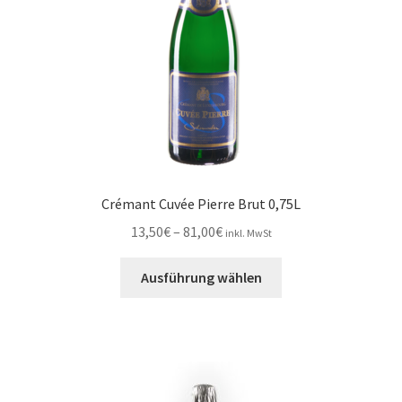
der
Produktseite
gewählt
werden
Crémant Cuvée Pierre Brut 0,75L
Preisspanne:
13,50
€
–
81,00
€
inkl. MwSt
13,50€
Dieses
bis
Ausführung wählen
Produkt
81,00€
weist
mehrere
Varianten
auf.