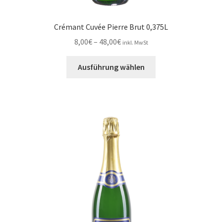
Crémant Cuvée Pierre Brut 0,375L
Preisspanne:
8,00
€
–
48,00
€
inkl. MwSt
8,00€
Dieses
bis
Ausführung wählen
Produkt
48,00€
weist
mehrere
Varianten
auf.
Die
Optionen
können
auf
der
Produktseite
gewählt