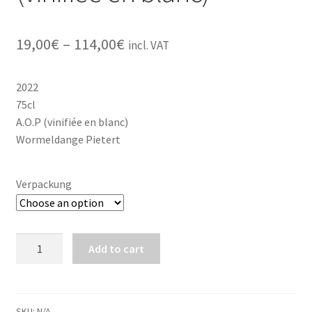
Price
19,00
€
–
114,00
€
incl. VAT
range:
2022
19,00€
75cl
through
A.O.P (vinifiée en blanc)
Wormeldange Pietert
114,00€
Verpackung
Pinot
Add to cart
Noir
Sélection
2022
(vinifiée
SKU:
N/A