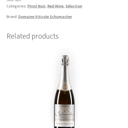
Categories:
Pinot Noir
,
Red Wine
,
Sélection
en
blanc)
Brand:
Domaine Viticole Schumacher
quantity
Related products