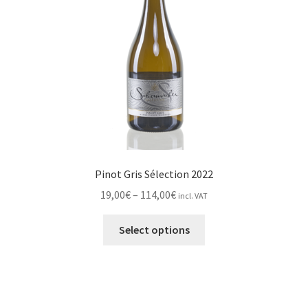
chosen
on
the
product
page
Pinot Gris Sélection 2022
Price
19,00
€
–
114,00
€
incl. VAT
range:
This
19,00€
Select options
product
through
has
114,00€
multiple
variants.