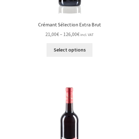
Crémant Sélection Extra Brut
Price
21,00
€
–
126,00
€
incl. VAT
range:
This
21,00€
Select options
product
through
has
126,00€
multiple
variants.
The
options
may
be
chosen
on
the