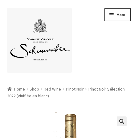
Skip
Skip
Menu
to
to
navigation
content
Home
Home
Shop
Red Wine
Pinot Noir
Pinot Noir Sélection
Expand
2022 (vinifiée en blanc)
Über uns
child
menu
Expand
Unsere Weine
child
menu
Weinstube