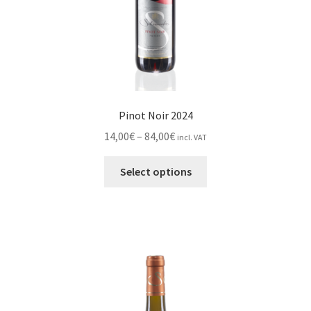
product
page
Pinot Noir 2024
Price
14,00
€
–
84,00
€
incl. VAT
range:
This
14,00€
Select options
product
through
has
84,00€
multiple
variants.
The
options
may
be