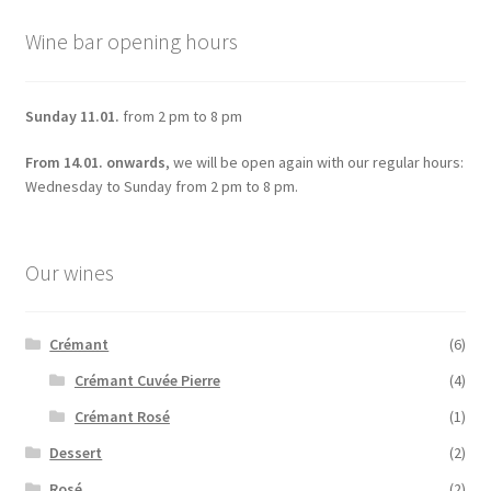
The
options
Wine bar opening hours
may
be
chosen
Sunday 11.01.
from 2 pm to 8 pm
on
From 14.01. onwards
, we will be open again with our regular hours:
the
Wednesday to Sunday from 2 pm to 8 pm.
product
page
Our wines
Crémant
(6)
Crémant Cuvée Pierre
(4)
Crémant Rosé
(1)
Dessert
(2)
Rosé
(2)