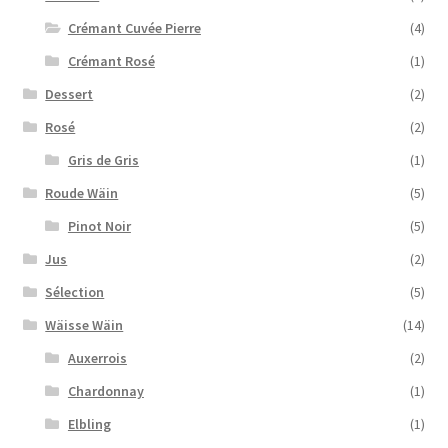
Crémant Cuvée Pierre
(4)
Crémant Rosé
(1)
Dessert
(2)
Rosé
(2)
Gris de Gris
(1)
Roude Wäin
(5)
Pinot Noir
(5)
Jus
(2)
Sélection
(5)
Wäisse Wäin
(14)
Auxerrois
(2)
Chardonnay
(1)
Elbling
(1)