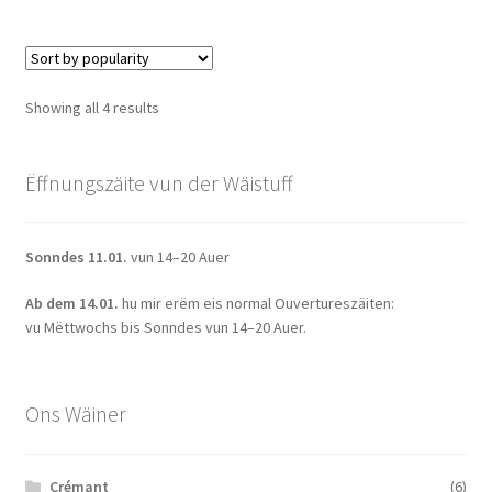
multiple
variants.
The
options
Sorted
Showing all 4 results
may
by
be
popularity
chosen
Ëffnungszäite vun der Wäistuff
on
the
Sonndes 11.01.
vun 14–20 Auer
product
page
Ab dem 14.01.
hu mir erëm eis normal Ouvertureszäiten:
vu Mëttwochs bis Sonndes vun 14–20 Auer.
Ons Wäiner
Crémant
(6)