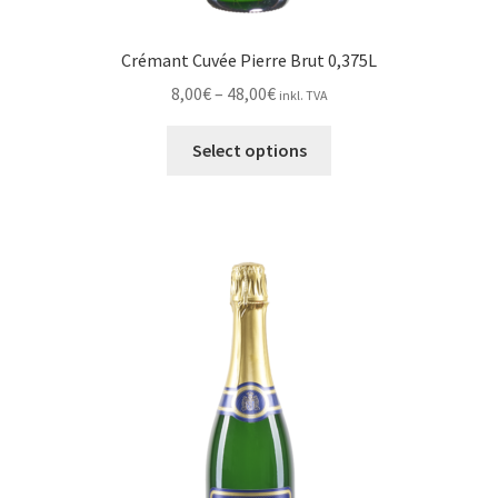
Crémant Cuvée Pierre Brut 0,375L
Price
8,00
€
–
48,00
€
inkl. TVA
range:
This
8,00€
Select options
product
through
has
48,00€
multiple
variants.
The
options
may
be
chosen
on
the
product