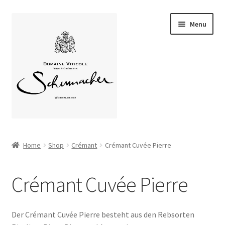
Skip
Skip
Menu
to
to
navigation
content
Home
Home
Shop
Crémant
Crémant Cuvée Pierre
Expand
Über uns
child
Crémant Cuvée Pierre
menu
Expand
Unsere Weine
child
menu
Weinstube
Der Crémant Cuvée Pierre besteht aus den Rebsorten