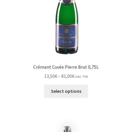
on
the
product
page
Crémant Cuvée Pierre Brut 0,75L
Price
13,50
€
–
81,00
€
inkl. TVA
range:
This
13,50€
Select options
product
through
has
81,00€
multiple
variants.
The