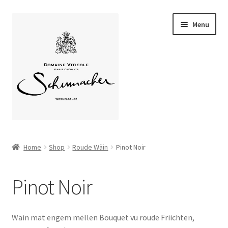
Skip
Skip
Menu
to
to
navigation
content
Home
Home
Shop
Roude Wäin
Pinot Noir
Expand
Über uns
child
Pinot Noir
menu
Expand
Unsere Weine
child
menu
Weinstube
Wäin mat engem mëllen Bouquet vu roude Friichten,