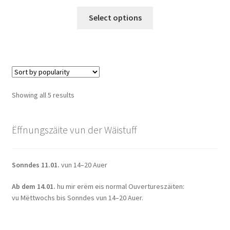
range:
This
19,00€
Select options
product
through
has
114,00€
multiple
variants.
The
options
Sorted
Showing all 5 results
may
by
be
popularity
chosen
Ëffnungszäite vun der Wäistuff
on
the
Sonndes 11.01.
vun 14–20 Auer
product
page
Ab dem 14.01.
hu mir erëm eis normal Ouvertureszäiten:
vu Mëttwochs bis Sonndes vun 14–20 Auer.