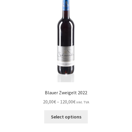
options
may
be
chosen
on
the
product
page
Blauer Zweigelt 2022
Price
20,00
€
–
120,00
€
inkl. TVA
range:
This
20,00€
Select options
product
through
has
120,00€