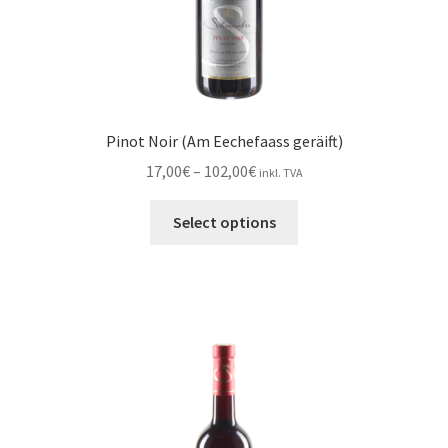
page
Pinot Noir (Am Eechefaass geräift)
Price
17,00
€
–
102,00
€
inkl. TVA
range:
This
17,00€
Select options
product
through
has
102,00€
multiple
variants.
The
options
may
be
chosen