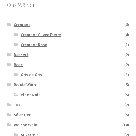
Ons Wäiner
Crémant
(6)
Crémant Cuvée Pierre
(4)
Crémant Rosé
(1)
Dessert
(2)
Rosé
(2)
Gris de Gris
(1)
Roude Wäin
(5)
Pinot Noir
(5)
Jus
(2)
Sélection
(5)
Wäisse Wäin
(14)
Auxerrois
(2)