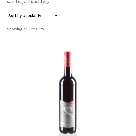
samteg a fruuchteg.
Shop
Kontakt
Sorted
Showing all 5 results
by
popularity