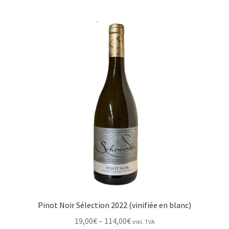
multiple
variants.
The
options
may
be
chosen
on
the
product
page
Pinot Noir Sélection 2022 (vinifiée en blanc)
Price
19,00
€
–
114,00
€
inkl. TVA