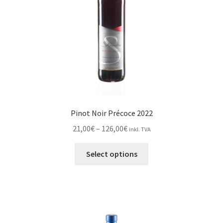
on
the
product
page
Pinot Noir Précoce 2022
Price
21,00
€
–
126,00
€
inkl. TVA
range:
This
21,00€
Select options
product
through
has
126,00€
multiple
variants.
The