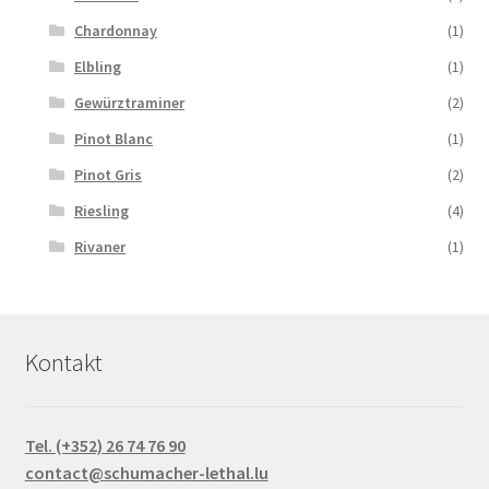
Chardonnay
(1)
Elbling
(1)
Gewürztraminer
(2)
Pinot Blanc
(1)
Pinot Gris
(2)
Riesling
(4)
Rivaner
(1)
Kontakt
Tel. (+352) 26 74 76 90
contact@schumacher-lethal.lu