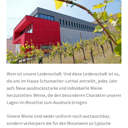
Weinberge
Weinherstellung
Unterm
Unsere Weine
öffnen
Weinstube
Shop
Wein ist unsere Leidenschaft. Und diese Leidenschaft ist es,
die uns im Hause Schumacher-Lethal antreibt, jedes Jahr
Kontakt
aufs Neue ausdrucksstarke und individuelle Weine
herzustellen. Weine, die den besonderen Charakter unserer
Lagen im Moseltal zum Ausdruck bringen.
Unsere Weine sind weder uniform noch austauschbar,
sondern verkörpern die für den Moselwein so typische