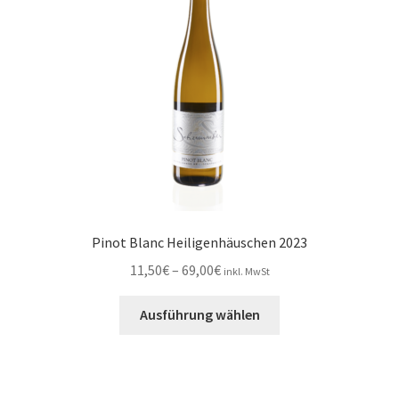
können
auf
der
Produktseite
gewählt
werden
Pinot Blanc Heiligenhäuschen 2023
Preisspanne:
11,50
€
–
69,00
€
inkl. MwSt
11,50€
Dieses
bis
Ausführung wählen
Produkt
69,00€
weist
mehrere
Varianten