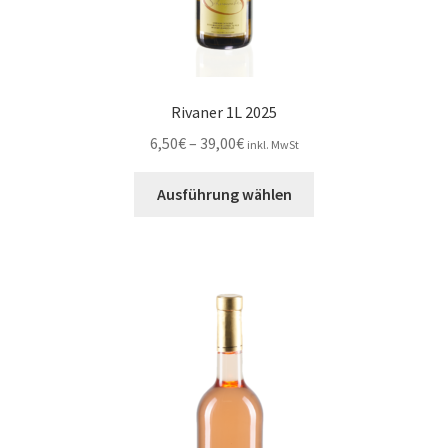
Rivaner 1L 2025
Preisspanne:
6,50
€
–
39,00
€
inkl. MwSt
6,50€
Dieses
bis
Ausführung wählen
Produkt
39,00€
weist
mehrere
Varianten
auf.
Die
Optionen
können
auf
der