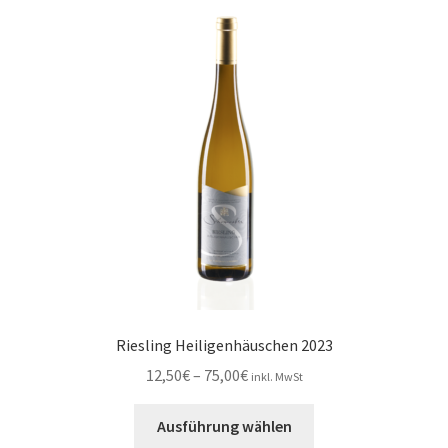
auf.
Die
Optionen
können
auf
der
Produktseite
gewählt
werden
Riesling Heiligenhäuschen 2023
Preisspanne:
12,50
€
–
75,00
€
inkl. MwSt
12,50€
Dieses
bis
Ausführung wählen
Produkt