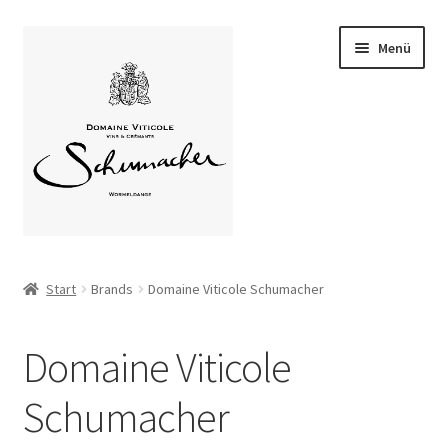
Zur
Zum
Menü
Navigation
Inhalt
springen
springen
Home
Start
Brands
Domaine Viticole Schumacher
Unterm
Über uns
öffnen
Domaine Viticole
Unterm
Unsere Weine
öffnen
Schumacher
Weinstube