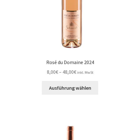
Produktseite
gewählt
werden
Rosé du Domaine 2024
Preisspanne:
8,00
€
–
48,00
€
inkl. MwSt
8,00€
Dieses
bis
Ausführung wählen
Produkt
48,00€
weist
mehrere
Varianten
auf.
Die
Optionen