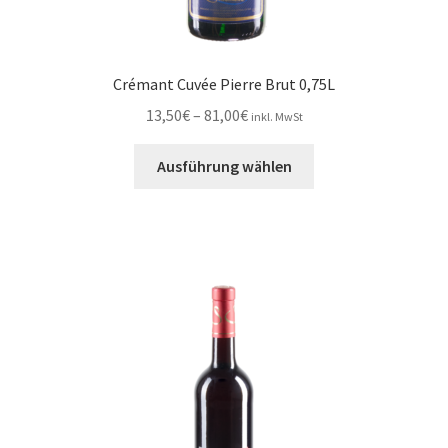
Crémant Cuvée Pierre Brut 0,75L
Preisspanne:
13,50
€
–
81,00
€
inkl. MwSt
13,50€
Dieses
bis
Ausführung wählen
Produkt
81,00€
weist
mehrere
Varianten
auf.
Die
Optionen
können
auf
der
Produktseite