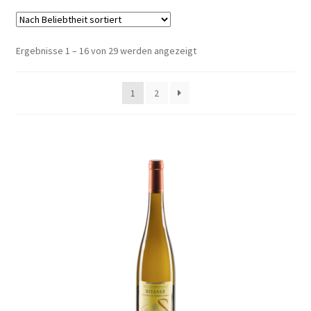
Shop
Nach
Ergebnisse 1 – 16 von 29 werden angezeigt
Kontakt
Beliebtheit
sortiert
1
2