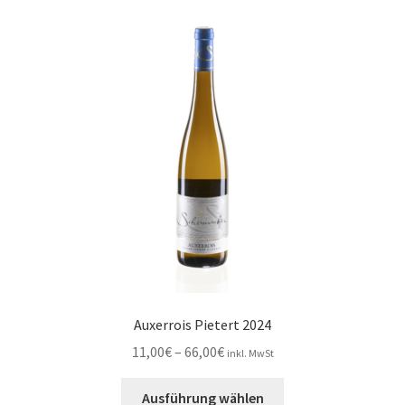
auf.
Die
Optionen
können
auf
der
Produktseite
gewählt
werden
Auxerrois Pietert 2024
Preisspanne:
11,00
€
–
66,00
€
inkl. MwSt
11,00€
Dieses
bis
Ausführung wählen