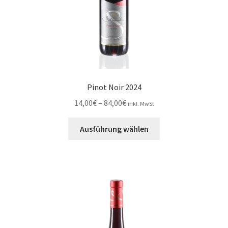
gewählt
werden
Pinot Noir 2024
Preisspanne:
14,00
€
–
84,00
€
inkl. MwSt
14,00€
Dieses
bis
Ausführung wählen
Produkt
84,00€
weist
mehrere
Varianten
auf.
Die
Optionen
können