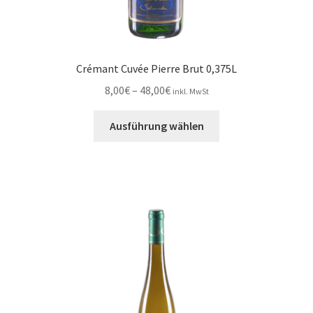
Crémant Cuvée Pierre Brut 0,375L
Preisspanne:
8,00
€
–
48,00
€
inkl. MwSt
8,00€
Dieses
bis
Ausführung wählen
Produkt
48,00€
weist
mehrere
Varianten
auf.
Die
Optionen
können
auf
der
Produktseite