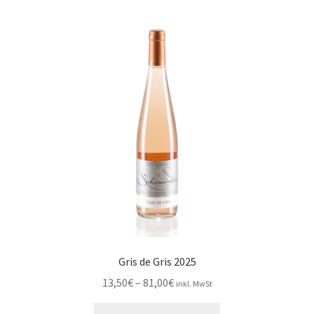
Varianten
auf.
Die
Optionen
können
auf
der
Produktseite
gewählt
werden
Gris de Gris 2025
Preisspanne:
13,50
€
–
81,00
€
inkl. MwSt
13,50€
Dieses