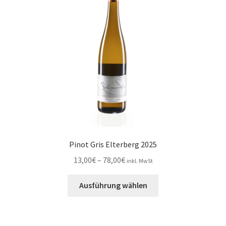
können
auf
der
Produktseite
gewählt
werden
Pinot Gris Elterberg 2025
Preisspanne:
13,00
€
–
78,00
€
inkl. MwSt
13,00€
Dieses
bis
Ausführung wählen
Produkt
78,00€
weist
mehrere