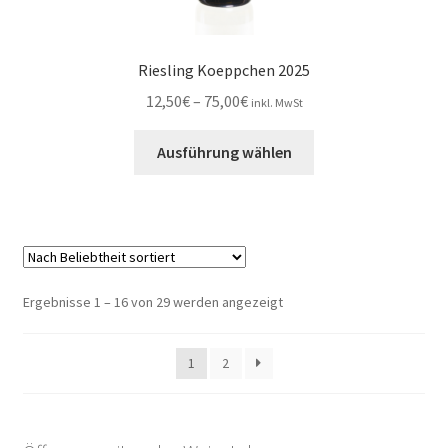
Riesling Koeppchen 2025
Preisspanne:
12,50
€
–
75,00
€
inkl. MwSt
12,50€
Dieses
bis
Ausführung wählen
Produkt
75,00€
weist
mehrere
Varianten
auf.
Die
Nach
Ergebnisse 1 – 16 von 29 werden angezeigt
Optionen
Beliebtheit
können
sortiert
1
2
auf
der
Produktseite
gewählt