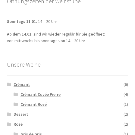
Öffnungszeiten der Weinstube
werden
Sonntags 11.01.
14 – 20 Uhr
Ab dem 14.01.
sind wir wieder regulär für Sie geöffnet:
von mittwochs bis sonntags von 14 – 20 Uhr
Unsere Weine
Crémant
(6)
Crémant Cuvée Pierre
(4)
Crémant Rosé
(1)
Dessert
(2)
Rosé
(2)
Gris de Gris
(1)