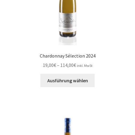
gewählt
werden
Chardonnay Sélection 2024
Preisspanne:
19,00
€
–
114,00
€
inkl. MwSt
19,00€
Dieses
bis
Ausführung wählen
Produkt
114,00€
weist
mehrere
Varianten
auf.
Die
Optionen