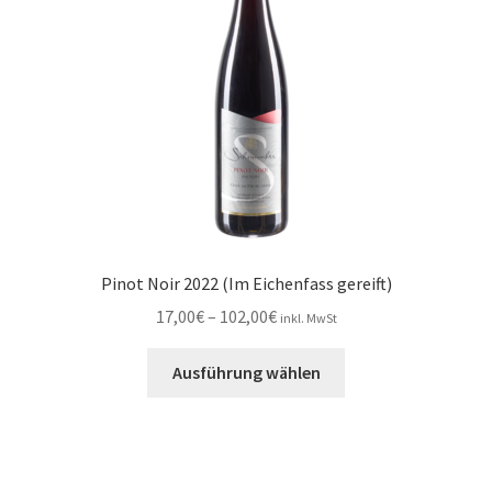
auf
der
Produktseite
gewählt
werden
Pinot Noir 2022 (Im Eichenfass gereift)
Preisspanne:
17,00
€
–
102,00
€
inkl. MwSt
17,00€
Dieses
bis
Ausführung wählen
Produkt
102,00€
weist
mehrere
Varianten