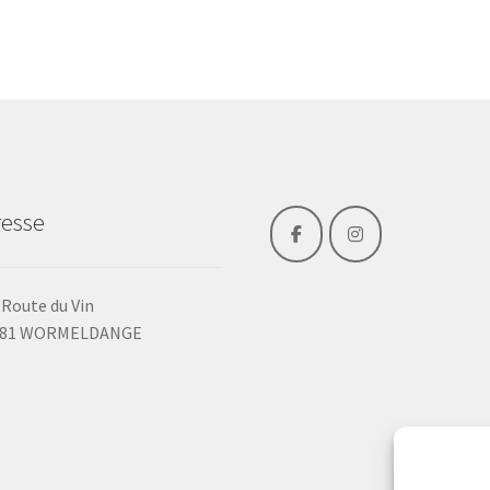
auf.
a
Die
Optionen
können
auf
der
Produktseite
gewählt
werden
esse
 Route du Vin
481 WORMELDANGE