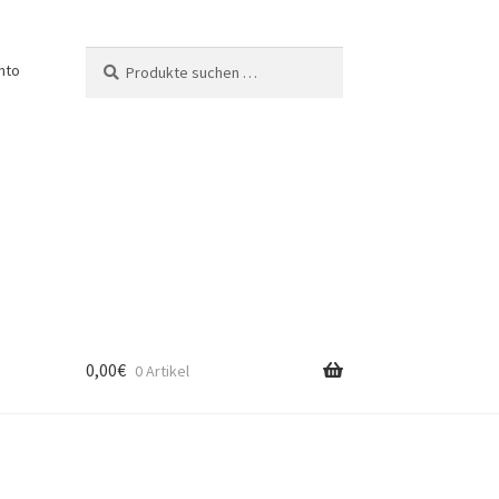
Suche
Suchen
nto
nach:
0,00
€
0 Artikel