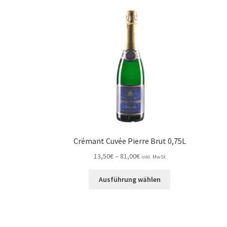
Crémant Cuvée Pierre Brut 0,75L
Preisspanne:
13,50
€
–
81,00
€
inkl. MwSt
13,50€
Dieses
bis
Ausführung wählen
Produkt
81,00€
weist
mehrere
Varianten