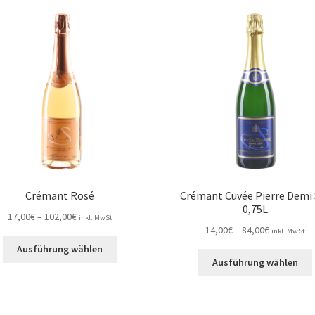
Crémant Rosé
Crémant Cuvée Pierre Demi 
0,75L
Preisspanne:
17,00
€
–
102,00
€
inkl. MwSt
Preisspann
14,00
€
–
84,00
€
17,00€
inkl. MwSt
Dieses
14,00€
bis
Ausführung wählen
Produkt
bis
102,00€
Ausführung wählen
weist
84,00€
mehrere
Varianten