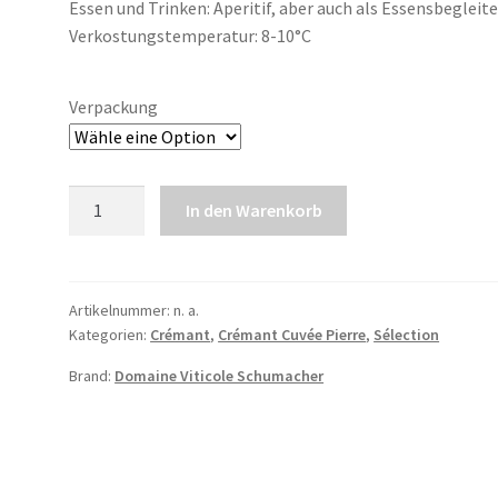
Essen und Trinken: Aperitif, aber auch als Essensbegleite
Verkostungstemperatur: 8-10°C
Verpackung
Crémant
In den Warenkorb
Sélection
Extra
Brut
Menge
Artikelnummer:
n. a.
Kategorien:
Crémant
,
Crémant Cuvée Pierre
,
Sélection
Brand:
Domaine Viticole Schumacher