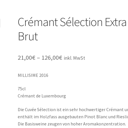
Crémant Sélection Extra
Brut
Preisspanne:
21,00
€
–
126,00
€
inkl. MwSt
21,00€
MILLISIME 2016
bis
126,00€
75cl
Crémant de Luxembourg
Die Cuvée Sélection ist ein sehr hochwertiger Crémant u
enthält im Holzfass ausgebauten Pinot Blanc und Riesli
Die Basisweine zeugen von hoher Aromakonzentration.