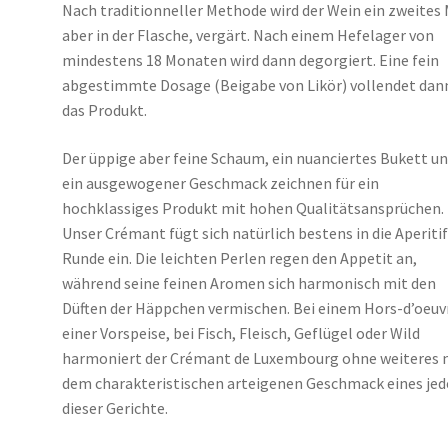
Nach traditionneller Methode wird der Wein ein zweites 
aber in der Flasche, vergärt. Nach einem Hefelager von
mindestens 18 Monaten wird dann degorgiert. Eine fein
abgestimmte Dosage (Beigabe von Likör) vollendet dan
das Produkt.
Der üppige aber feine Schaum, ein nuanciertes Bukett u
ein ausgewogener Geschmack zeichnen für ein
hochklassiges Produkt mit hohen Qualitätsansprüchen.
Unser Crémant fügt sich natürlich bestens in die Aperitif
Runde ein. Die leichten Perlen regen den Appetit an,
während seine feinen Aromen sich harmonisch mit den
Düften der Häppchen vermischen. Bei einem Hors-d’oeuv
einer Vorspeise, bei Fisch, Fleisch, Geflügel oder Wild
harmoniert der Crémant de Luxembourg ohne weiteres 
dem charakteristischen arteigenen Geschmack eines je
dieser Gerichte.