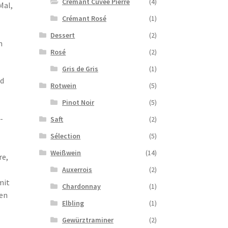
Crémant Cuvée Pierre
(4)
Mal,
Crémant Rosé
(1)
Dessert
(2)
n
Rosé
(2)
Gris de Gris
(1)
nd
Rotwein
(5)
Pinot Noir
(5)
-
Saft
(2)
Sélection
(5)
Weißwein
(14)
re,
Auxerrois
(2)
mit
Chardonnay
(1)
den
Elbling
(1)
Gewürztraminer
(2)