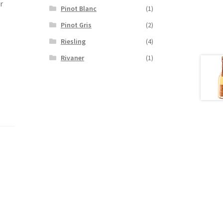
r
Pinot Blanc
(1)
Pinot Gris
(2)
Riesling
(4)
Rivaner
(1)